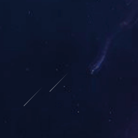
力和超强适应能力而闻名。这使得他在面
两位运动员虽然风格迥异，但却都有着非
决愈加引发关注，成为了许多人心目中的
2、技术特点分