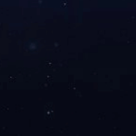
导航
公司首页
✅🏆
发现星空娱乐
让生活更精彩!
戏APP,提
体育热点
十四小时专属
体育明星
运营商!
服务种类
互动星空娱乐app
XML