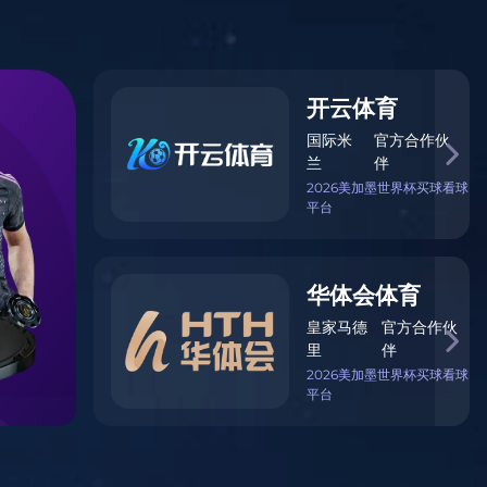
明星
服务种类
致电我
们
互动星空娱乐app