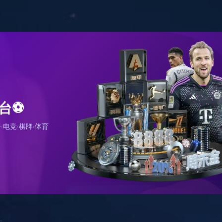
公司首页
发现星空娱乐
体育热点
体育
首页
-
体育热点