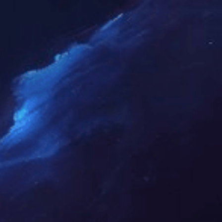
足球明星四大头像女的魅力与
风采解析，揭示她们背后的故
事与成就
2025-12-24 12:12:04
世界足坛三位著名足球明星的
传奇故事与成就解析
2025-12-23 18:54:18
世界足球明星的简易画法与技
巧分享让你轻松描绘球场传奇
2025-12-23 02:30:58
足球明星在失利后寻找女友安
慰心灵的真实故事与情感历程
2025-12-22 08:48:26
足球明星如何用爱与宠溺书写
与妻子的幸福生活故事
2025-12-21 17:12:12
与足球明星共舞在虚拟世界中