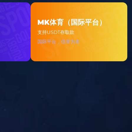
导航
发现星空娱乐
体育热点
体育明星
服务种类