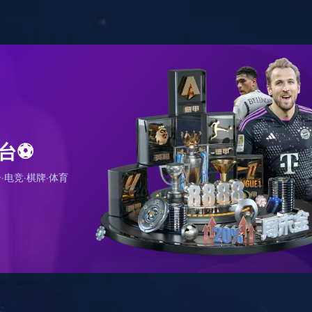
公司首页
发现星空娱乐
体育热点
体育
首页
-
体育明星