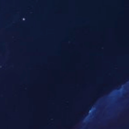
互动星空娱乐app
热门新闻
成都足球队近期状态分析与表
现评估探讨
2026-01-09 22:56:41
杭州网球队防守战术深度解析
与实战应用探讨
2026-01-04 18:40:45
捏泥人艺术家巧手再现足球明
星风采的视频分享与创作过程
揭秘
2025-12-25 05:54:42