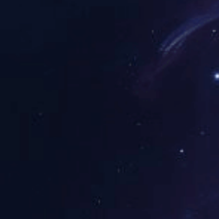
主场作战一直以来都是足球比赛中的重要
乡球迷总会给予球队巨大的支持，在情绪
的氛围中，面对图尔这个对手，可以说是
从历史数据来看，斯特堡在主场与图尔交
小，但在熟悉的环境里，他们依然有机会
利用主场设施和条件，有助于增强球队适
然而，仅仅依靠主场优势还不足以保证胜
各自特点，以便最大程度地发挥出主场带
力以赴投入比赛，那么获胜的希望将大大
3、历史交锋记
回顾两队过往交锋史，我们可以发现一些
相当，但早期时候，两队曾经在多次交锋
斯特堡赢得三场，而图尔则取得了一胜一
系。
特别是在某些关键赛事或杯赛中，两队之
众。这不仅仅关乎三分，更是荣誉之争。