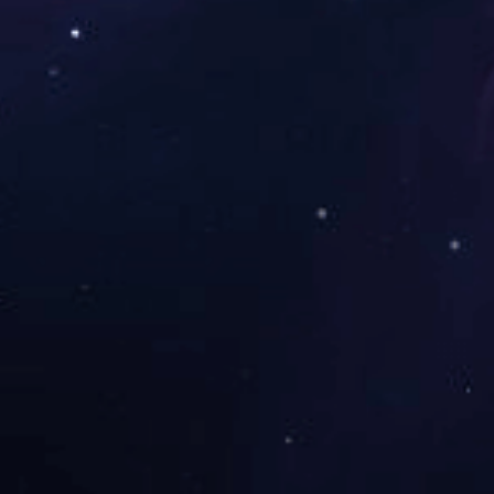
总结：
综上所述，“斯特堡主场迎战图尔期待逆
析，包括近期表现、主场优势、历史交锋
接影响到最终结果，因此我们不能忽视任
致，并采取正确措施，就有希望实现翻盘
No matter what the outcome is, this ma
有通过不断努力与调整，各方才能迎来新
球的人都能从这其中获得启发与快乐！
上一篇
西雅图音响与西汉姆的精彩对决分析与战术探
下一篇
深入探讨vs2010指数对软件开发效率与质量