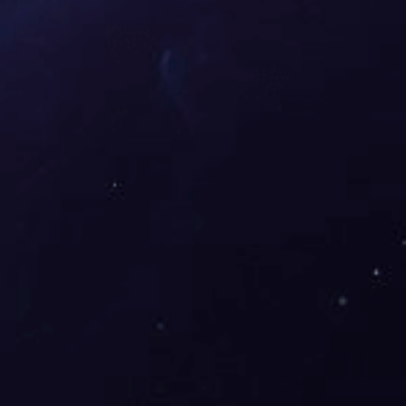
体验视频特效的奇妙旅程
2025-12-21 01:21:14
足球明星魅力尽显西装出场壁
纸尽览时尚与运动的完美结合
2025-12-20 09:39:56
重磅专题：广州足球队的边路
渗透革新
2025-12-19 17:18:50
足球明星武姓球员是谁他在赛
场上的精彩瞬间与成就分享
2025-12-16 14:09:36