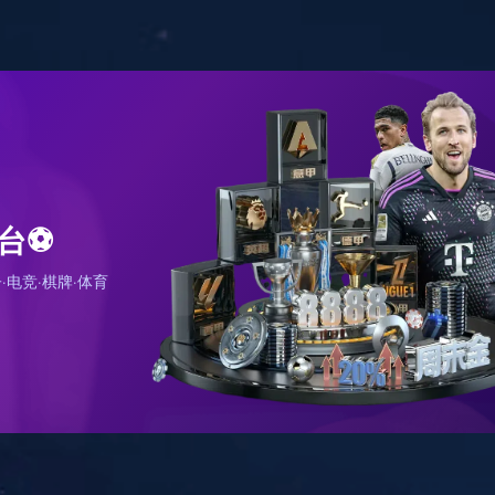
公司首页
发现星空娱乐
体育热点
体育
首页
-
体育明星