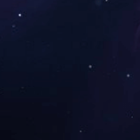
一种积极向上的集体意识。
总结：
综上所述，“优质足球明星头像男士精选
下蕴藏着丰富的人生故事和情感层次。从
每一个方面都彰显出这些运动员非凡而独
的大画卷。
总而言之，通过深入分析优质足球明星如
蕴含着更深层次的人文关怀与时代精神。
懈奋斗的一面镜子，是推动整个社会进步
上一篇
外国四大足球明星球员的辉煌历程与传奇故事
下一篇
全球足球巨星排行榜前十名揭晓谁将成为球场