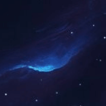
再者，随着时代的发展，球员们也愈加注
时尚活动，与知名设计师合作推出限量版
同时也强化了其作为公众人物所应承担的
此外，在日常生活中，他们通过社交平台
使得粉丝能更全面地认识自己喜爱的偶像
感共鸣，加深对其赞赏程度。
星空娱乐app
4、社会影响力
最后，足球明星所承载的不单是竞技体育
彩瞬间，为广大观众提供了无数欢乐，而
时，他们还借助自身影响力，引领了一股
除此之外，在国际赛事期间，一些著名球
家文化，让世界各地的人了解并尊重不同
间相互理解，为构建和平友好的国际关系
同时，他们还积极参与环保、教育等公益
感，不仅提升了自身公共形象，也鼓舞着