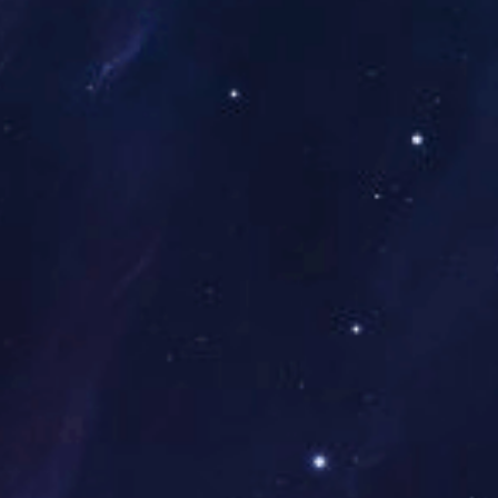
的领导气质和强大的内心世界，无疑增加了其个人
还源于长期以来为实现梦想而付出的努力。
。在许多经典头像中，球员饱含激情或思考的眼神
感的眼神，让观众感觉到一种亲近感与共鸣，从而