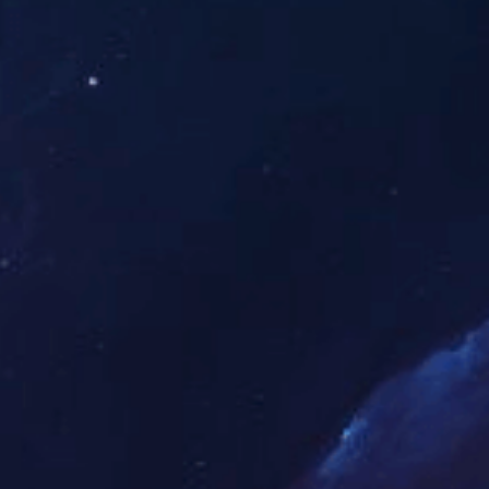
互动星空娱乐app
热门新闻
成都足球队近期状态分析与表
现评估探讨
2026-01-09 22:56:41
杭州网球队防守战术深度解析
与实战应用探讨
2026-01-04 18:40:45
捏泥人艺术家巧手再现足球明
星风采的视频分享与创作过程
揭秘
2025-12-25 05:54:42