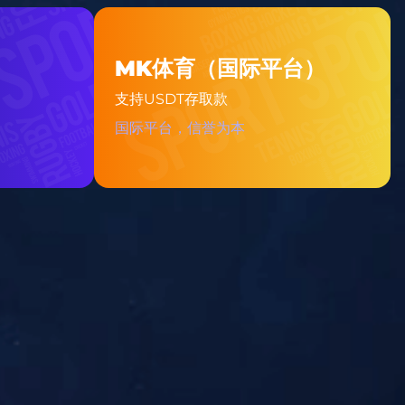
导航
发现星空娱乐
体育热点
体育明星
服务种类