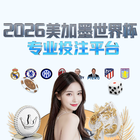
首页
-
体育明星
淮北足球明星盘点及其在国内外赛
场的精彩表现与成就分析