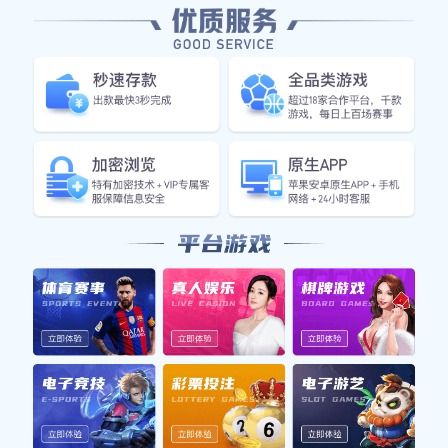
项目，从而为未来涌现出优秀的足球人才奠定了基
础。
进入21世纪后，淮北市开始积极承办各类区域性和
全国性的足球赛事，这不仅提高了当地民众对足球
的关注度，也激励了更多年轻人参与到这项运动
中。在这样的背景下，一些优秀球员相继崭露头
角，他们成为了城市的骄傲。
通过多年的努力和积累，淮北逐渐形成了一套完整
的青训体系，为专业球队输送了大量人才。这种良
好的环境使得越来越多的年轻选手能够在激烈竞争