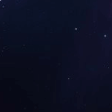
篮球技巧、团队配合以及心理素质的重要
水平，为观众奉献了一场视觉盛宴，也让
未来，两支球队将在不断总结经验教训中
力量，同时也希望更多年轻选手能够崭露
上一篇
文班亚马法国队首秀大放异彩砍下27分引发NB
下一篇
塞尔塔与比利亚雷亚尔历史交锋记录与战绩分