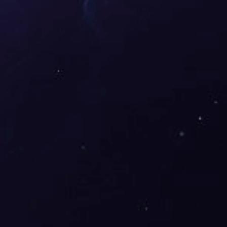
体验视频特效的奇妙旅程
2025-12-21 01:21:14
足球明星魅力尽显西装出场壁
纸尽览时尚与运动的完美结合
2025-12-20 09:39:56
重磅专题：广州足球队的边路
渗透革新
2025-12-19 17:18:50
足球明星武姓球员是谁他在赛
场上的精彩瞬间与成就分享
2025-12-16 14:09:36