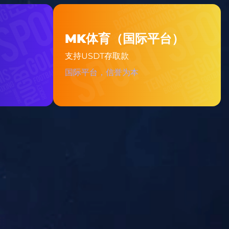
导航
发现星空娱乐
体育热点
体育明星
服务种类