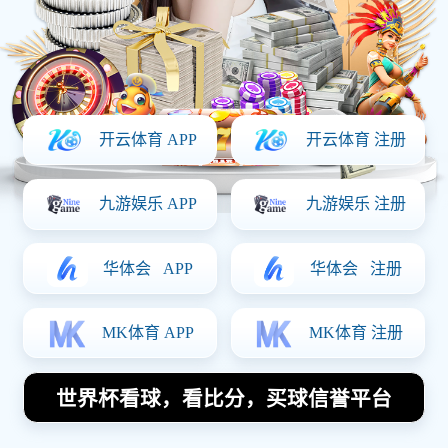
2025-09-12 00:42:16
2014年欧冠决赛是一场备受瞩目的巅峰对决，皇家
马德里与尤文图斯的较量不仅让球迷们激情澎湃，
也在历史上留下了浓墨重彩的一笔。本文将从四个
方面进行详细分析：首先回顾这场比赛的过程和关
键时刻，其次探讨两队在当时的阵容及战术安排，
接着分析此役对两队历史地位的影响，最后讨论这
场比赛在欧洲足球历史中的意义。通过这些分析，
我们可以更深入地理解这场决赛的精彩之处以及它
对于未来足球发展的启示。
1、比赛回顾与关键
时刻
2014年欧冠决赛于5月24日在里斯本举行，皇家马
德里迎战尤文图斯。这场比赛吸引了全球数亿观众
关注，两支球队都希望通过胜利来证明自己的实