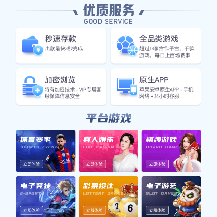
力。在比赛的前半段，皇马展现出强大的攻击力，
而尤文则采取稳守反击的策略。比赛开始第10分
钟，皇马的克罗斯发起进攻，为本泽马创造了一次
绝佳机会，但被尤文门将扑出。
随着时间推移，尤文逐渐适应了皇马的节奏，并开
始掌控中场。第27分钟，尤文依靠一记精彩配合打
破僵局，由莫拉塔头球攻门得分。这个进球令全场
为之一振，也让皇马感受到压力。然而，在随后的
时间里，皇马并没有放弃，他们继续施加压力，并
在第93分钟由拉莫斯扳平比分，使得比赛进入加时
阶段。