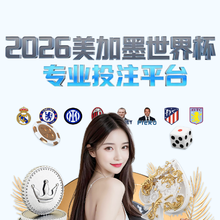
首页
-
体育明星
2014年欧冠决赛回顾皇马与尤文的
巅峰对决与历史意义分析