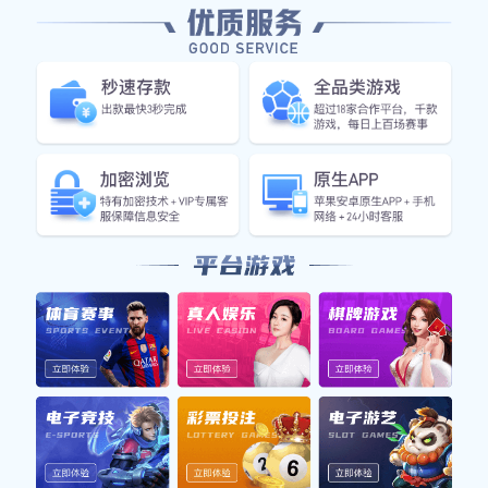
相较而言，杜塞多夫足球俱乐部虽然创立时间稍
晚，但凭借着近几年的出色表现，其影响力逐渐扩
大。尤其是在2018-2019赛季成功晋级德甲后，他
们吸引了更多关注，并开始形成自己的球迷文化和
品牌效应。
这两支球队在历史交锋中也有过不少经典对决，这
些比赛不仅展现了双方各自独特的风格，也让彼此
之间积累了恩怨情仇。在这样的背景下，两队再次
相遇，无疑注定是一场不容错过的大战。