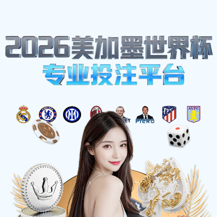
首页
-
体育明星
汉堡与杜塞多夫的较量谁能笑到最
后精彩对决即将上演